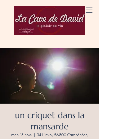
un criquet dans la
mansarde
mer. 13 nov.
  |  
34 Linvo, 56800 Campénéac,