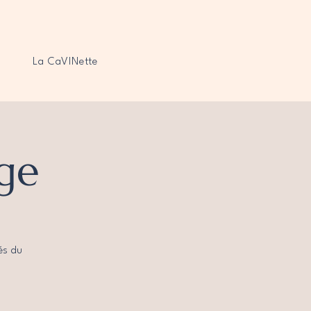
La CaVINette
ge
és du