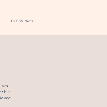
La CaVINette
 sera lu
ez leur
déo pour