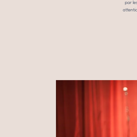
par le
attenti