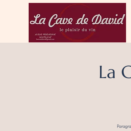
La 
Paragra