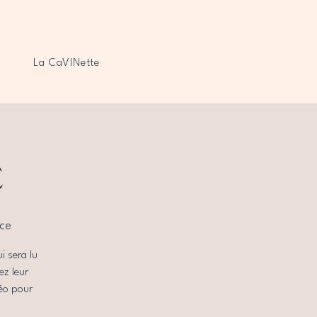
La CaVINette
c
ce
i sera lu
ez leur
déo pour