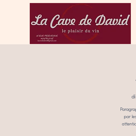
di
Paragrap
par le
attenti