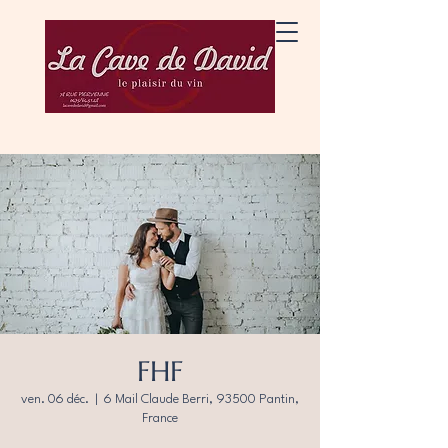
FHF
ven. 06 déc.
  |  
6 Mail Claude Berri, 93500 Pantin,
France