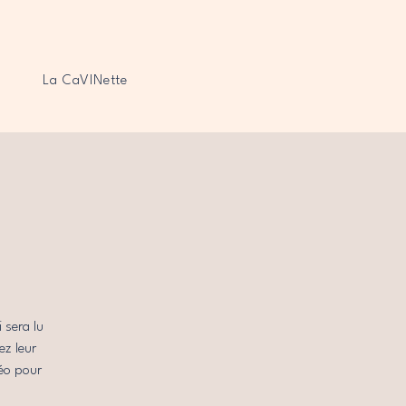
La CaVINette
 sera lu
ez leur
déo pour