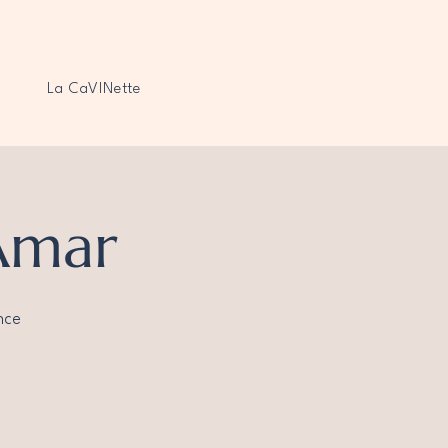
La CaVINette
 Amar
nce