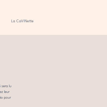
La CaVINette
 sera lu
ez leur
déo pour